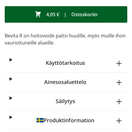
4,05 €
|
Ostoskoriin
Bevita R on hoitovoide paitsi huulille, myös muille ihon
vaurioituneille alueille.
Käyttötarkoitus
Ainesosaluettelo
Säilytys
Produktinformation