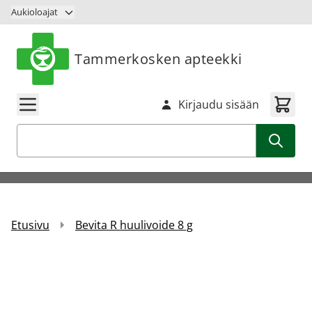
Siirry sisältöön
Aukioloajat
Tammerkosken apteekki
Kirjaudu sisään
Haku
Etusivu
Bevita R huulivoide 8 g