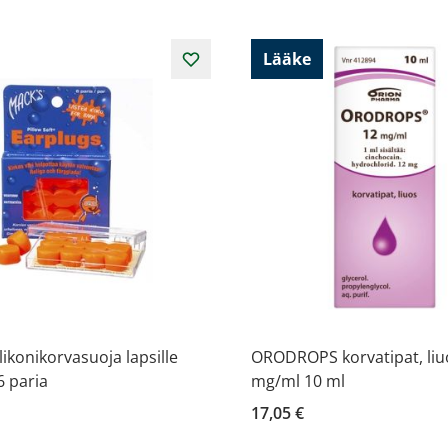
Lääke
likonikorvasuoja lapsille
ORODROPS korvatipat, liu
6 paria
mg/ml 10 ml
17,05 €