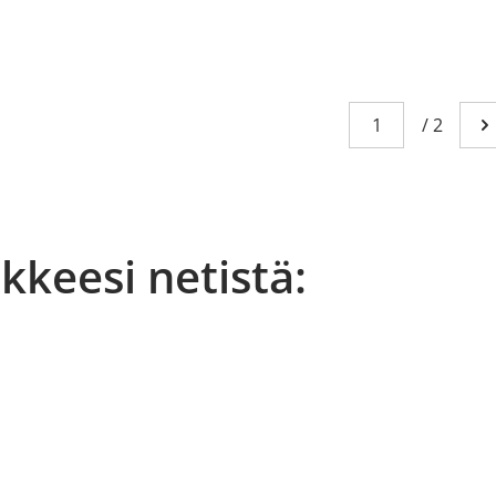
Sivu
You're currently
/
2
Me
äkkeesi netistä: