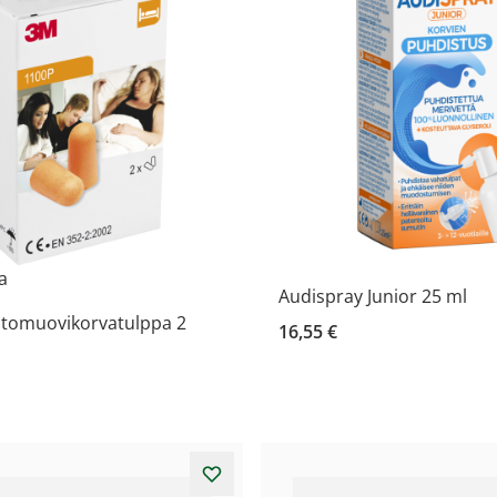
la
Audispray Junior 25 ml
tomuovikorvatulppa 2
16,55 €