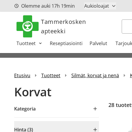
Siirry sisältöön
Olemme auki
17h
19min
Aukioloajat
Tammerkosken
Hak
apteekki
Tuotteet
Reseptiasiointi
Palvelut
Tarjouk
Etusivu
Tuotteet
Silmät, korvat ja nenä
Korvat
28
tuotet
Kategoria
Hinta (3)