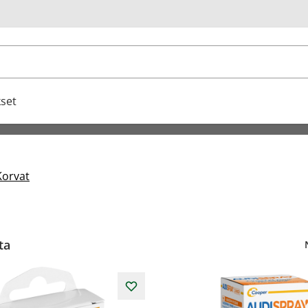
u
set
Korvat
ta