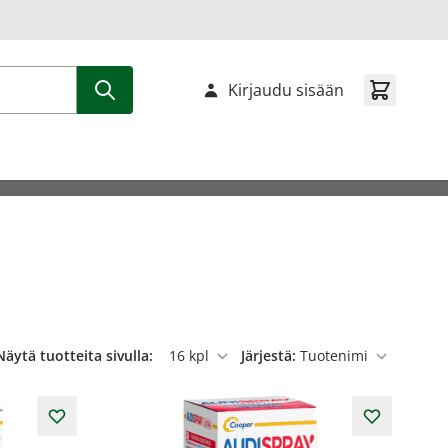
Kirjaudu sisään
Näytä tuotteita sivulla:
Järjestä:
per sivu