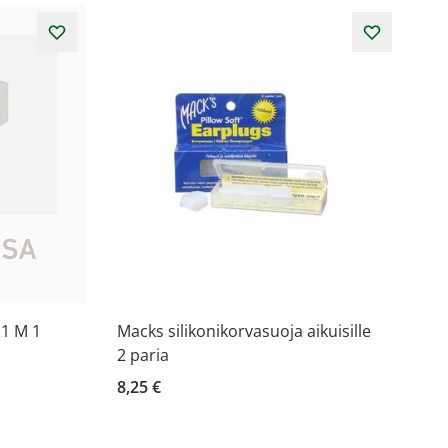
1 M 1
Macks silikonikorvasuoja aikuisille
2 paria
8,25 €