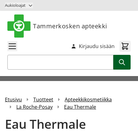
Siirry sisältöön
Aukioloajat
Tammerkosken apteekki
Kirjaudu sisään
Haku
Etusivu
Tuotteet
Apteekkikosmetiikka
La Roche-Posay
Eau Thermale
Eau Thermale