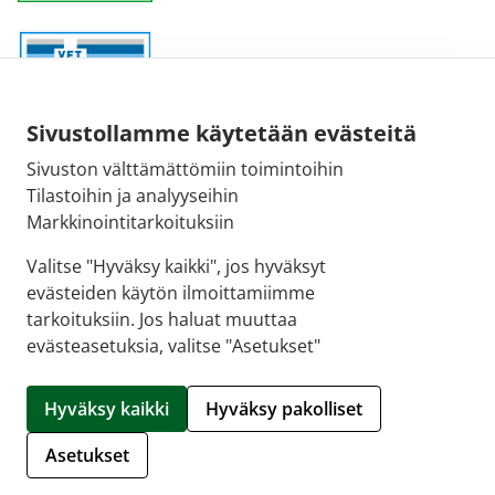
Sivustollamme käytetään evästeitä
Sivuston välttämättömiin toimintoihin
Sähköpostiosoite:
Tilastoihin ja analyyseihin
kirjaamo@fimea.fi
Markkinointitarkoituksiin
Fimean vaihde:
Valitse "Hyväksy kaikki", jos hyväksyt
029 522 3341
evästeiden käytön ilmoittamiimme
tarkoituksiin. Jos haluat muuttaa
evästeasetuksia, valitse "Asetukset"
© 2026 Tammerkosken apteekki |
Crasman eApteekki
Hyväksy kaikki
Hyväksy pakolliset
Hallitse evästeitä
Asetukset