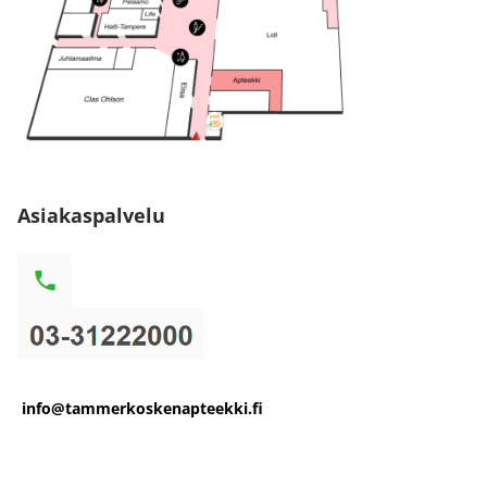
Asiakaspalvelu
info@tammerkoskenapteekki.fi