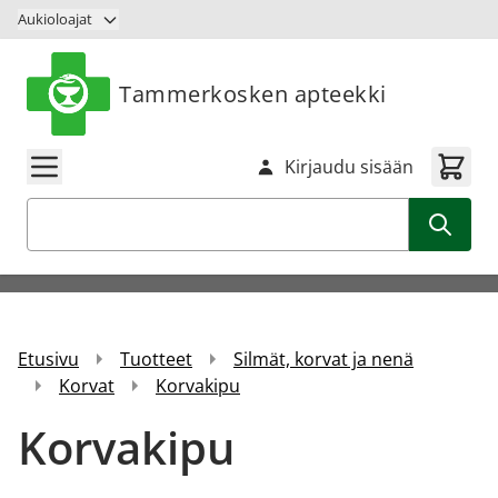
Siirry sisältöön
Aukioloajat
Tammerkosken apteekki
Kirjaudu sisään
Haku
Etusivu
Tuotteet
Silmät, korvat ja nenä
Korvat
Korvakipu
Korvakipu