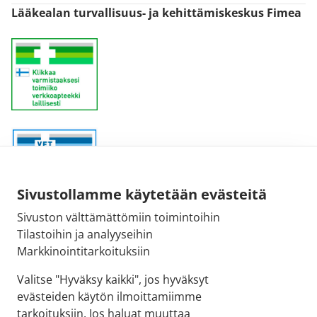
Lääkealan turvallisuus- ja kehittämiskeskus Fimea
Sivustollamme käytetään evästeitä
Sivuston välttämättömiin toimintoihin
Sähköpostiosoite:
Tilastoihin ja analyyseihin
kirjaamo@fimea.fi
Markkinointitarkoituksiin
Fimean vaihde:
Valitse "Hyväksy kaikki", jos hyväksyt
029 522 3341
evästeiden käytön ilmoittamiimme
tarkoituksiin. Jos haluat muuttaa