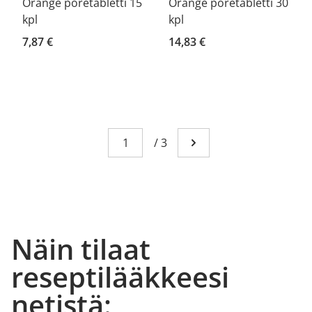
Orange poretabletti 15
Orange poretabletti 30
kpl
kpl
7,87 €
14,83 €
Sivu
You're currently reading page 1
/
3
Mene seuraavalle sivull
Näin tilaat
reseptilääkkeesi
netistä: