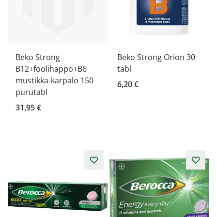
Beko Strong
Beko Strong Orion 30
B12+foolihappo+B6
tabl
mustikka-karpalo 150
6,20 €
purutabl
31,95 €