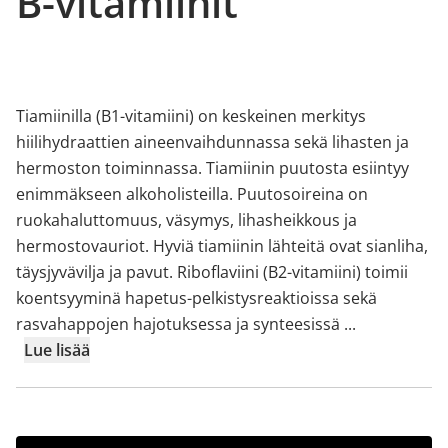
B-vitamiinit
Tiamiinilla (B1-vitamiini) on keskeinen merkitys
hiilihydraattien aineenvaihdunnassa sekä lihasten ja
hermoston toiminnassa. Tiamiinin puutosta esiintyy
enimmäkseen alkoholisteilla. Puutosoireina on
ruokahaluttomuus, väsymys, lihasheikkous ja
hermostovauriot. Hyviä tiamiinin lähteitä ovat sianliha,
täysjyvävilja ja pavut. Riboflaviini (B2-vitamiini) toimii
koentsyyminä hapetus-pelkistysreaktioissa sekä
rasvahappojen hajotuksessa ja synteesissä
...
Lue lisää