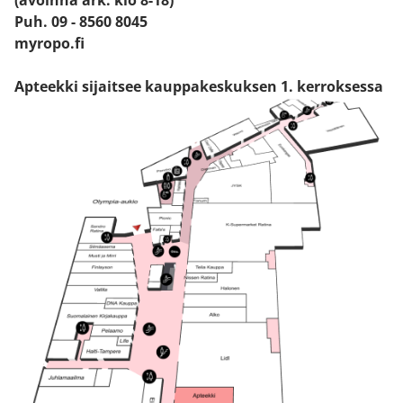
(avoinna ark. klo 8-18)
Puh. 09 - 8560 8045
myropo.fi
Apteekki sijaitsee kauppakeskuksen 1. kerroksessa