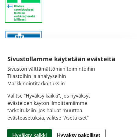
Sivustollamme käytetään evästeitä
Sivuston välttämättömiin toimintoihin
Sähköpostiosoite:
Tilastoihin ja analyyseihin
kirjaamo@fimea.fi
Markkinointitarkoituksiin
Fimean vaihde:
Valitse "Hyväksy kaikki", jos hyväksyt
029 522 3341
evästeiden käytön ilmoittamiimme
tarkoituksiin. Jos haluat muuttaa
evästeasetuksia, valitse "Asetukset"
© 2026 Tammerkosken apteekki |
Crasman eApteekki
Hyväksy kaikki
Hyväksy pakolliset