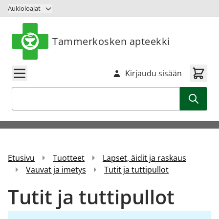
Siirry sisältöön
Aukioloajat
Tammerkosken apteekki
Kirjaudu sisään
Haku
Etusivu
Tuotteet
Lapset, äidit ja raskaus
Vauvat ja imetys
Tutit ja tuttipullot
Tutit ja tuttipullot