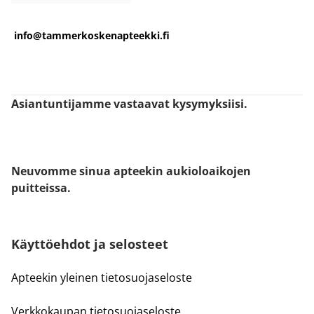
info@tammerkoskenapteekki.fi
Asiantuntijamme vastaavat kysymyksiisi.
Neuvomme sinua apteekin aukioloaikojen
puitteissa.
Käyttöehdot ja selosteet
Apteekin yleinen tietosuojaseloste
Verkkokaupan tietosuojaseloste