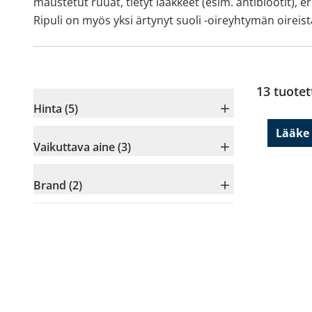
maustetut ruuat, tietyt lääkkeet (esim. antibiootit), e
Ripuli on myös yksi ärtynyt suoli -oireyhtymän oireist
13
tuotet
Hinta (5)
Lääke
Vaikuttava aine (3)
Brand (2)