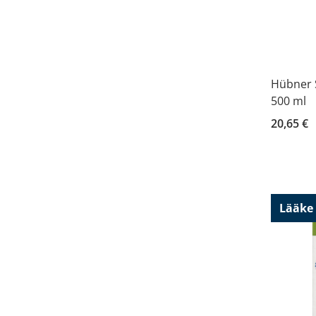
Hübner S
500 ml
20,65 €
Lääke