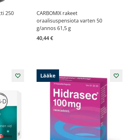
ti 250
CARBOMIX rakeet
oraalisuspensiota varten 50
g/annos 61,5 g
40,44 €
Lääke