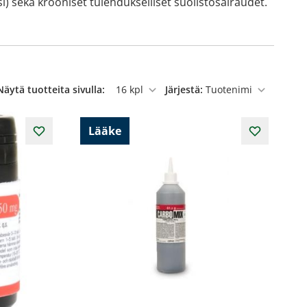
ssi) sekä krooniset tulehdukselliset suolistosairaudet.
Näytä tuotteita sivulla:
Järjestä:
per sivu
Lääke