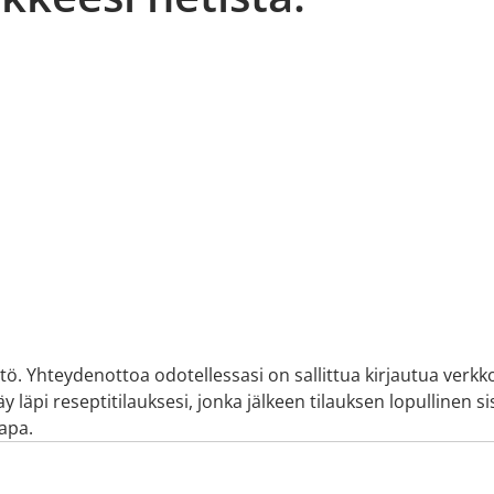
ltö. Yhteydenottoa odotellessasi on sallittua kirjautua verkk
 läpi reseptitilauksesi, jonka jälkeen tilauksen lopullinen sis
tapa.