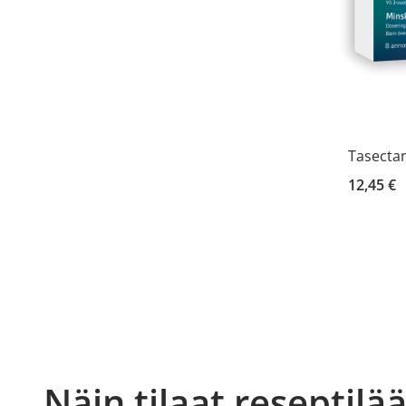
Tasectan
12,45 €
Näin tilaat reseptilä