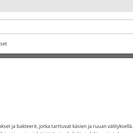
u
set
virukset ja bakteerit, jotka tarttuvat käsien ja ruuan välityks