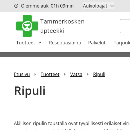
Siirry sisältöön
Olemme auki
01h
09min
Aukioloajat
Tammerkosken
Hak
apteekki
Tuotteet
Reseptiasiointi
Palvelut
Tarjouk
Etusivu
Tuotteet
Vatsa
Ripuli
Ripuli
Äkillisen ripulin taustalla ovat tyypillisesti erilaiset 