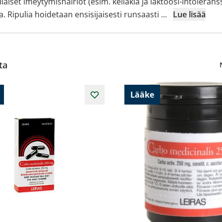
rilaiset imeytymishäiriöt (esim. keliakia ja laktoosi-intoleran
a. Ripulia hoidetaan ensisijaisesti runsaasti
...
Lue lisää
ta
Lääke