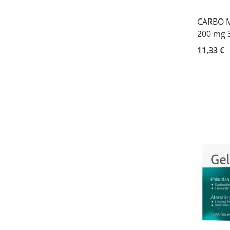
CARBO M
200 mg 3
11,33 €