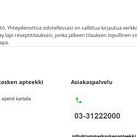
ltö. Yhteydenottoa odotellessasi on sallittua kirjautua verkk
 läpi reseptitilauksesi, jonka jälkeen tilauksen lopullinen sis
tapa.
osken apteekki
Asiakaspalvelu
info@tammerkoskenapteekki.