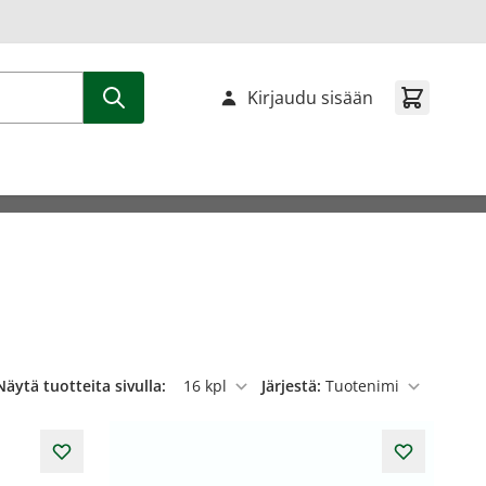
Kirjaudu sisään
Näytä tuotteita sivulla:
Järjestä:
per sivu