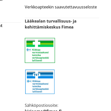
Verkkoapteekin saavutettavuusseloste
Lääkealan turvallisuus- ja
at
kehittämiskeskus Fimea
n
Sähköpostiosoite: