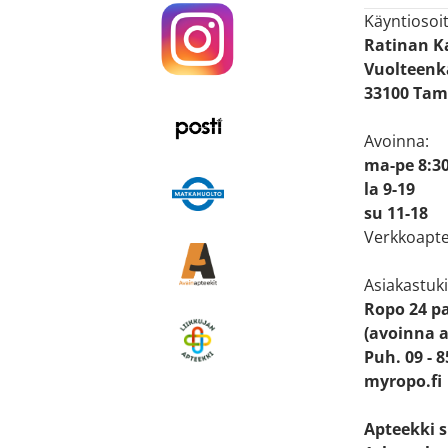
Käyntiosoit
Ratinan 
Vuolteenka
33100 Tam
Avoinna:
ma-pe 8:30
la 9-19
su 11-18
Verkkoapte
Asiakastuki
Ropo 24 p
(avoinna a
Puh. 09 - 
myropo.fi
Apteekki 