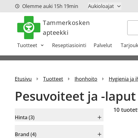
Siirry sisältöön
Olemme auki
15h
19min
Aukioloajat
Tammerkosken
Hak
apteekki
Tuotteet
Reseptiasiointi
Palvelut
Tarjouk
Etusivu
Tuotteet
Ihonhoito
Hygienia ja 
Pesuvoiteet ja -laput
10
tuotet
Hinta (3)
Brand (4)