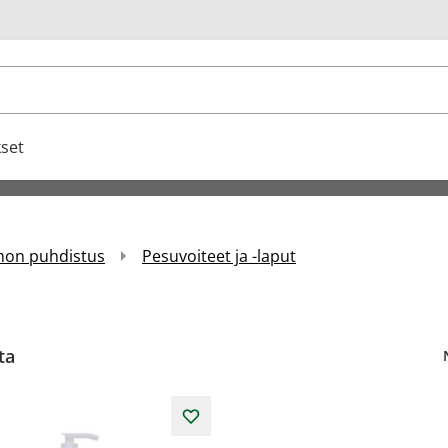
u
set
ihon puhdistus
Pesuvoiteet ja -laput
ta