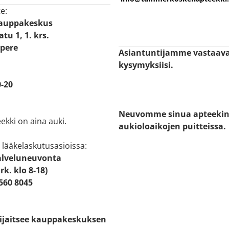
e:
Kauppakeskus
tu 1, 1. krs.
pere
Asiantuntijamme vastaav
kysymyksiisi.
-20
Neuvomme sinua apteeki
ekki on aina auki.
aukioloaikojen puitteissa.
 lääkelaskutusasioissa:
alveluneuvonta
rk. klo 8-18)
8560 8045
sijaitsee kauppakeskuksen