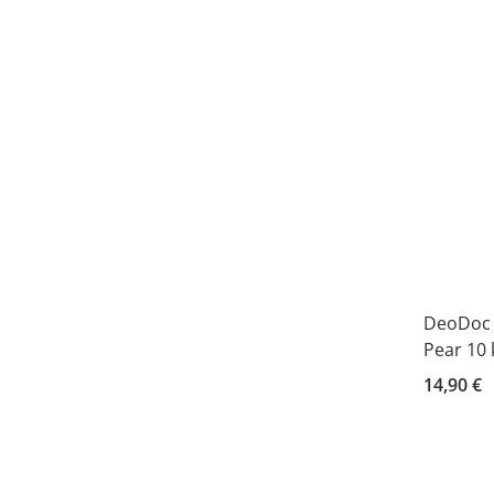
DeoDoc 
Pear 10 
14,90 €