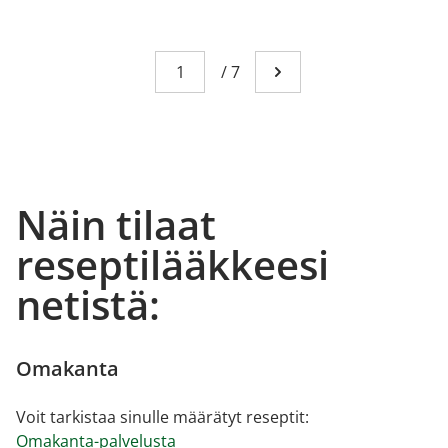
Sivu
You're currently reading page 1
/
7
Mene seuraavalle sivull
Näin tilaat
reseptilääkkeesi
netistä:
Omakanta
Voit tarkistaa sinulle määrätyt reseptit:
Omakanta-palvelusta