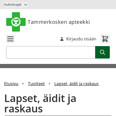
Siirry sisältöön
Aukioloajat
Tammerkosken apteekki
Kirjaudu sisään
Haku
Etusivu
Tuotteet
Lapset, äidit ja raskaus
Lapset, äidit ja
raskaus