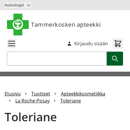
Siirry sisältöön
Aukioloajat
Tammerkosken apteekki
Kirjaudu sisään
Haku
Etusivu
Tuotteet
Apteekkikosmetiikka
La Roche-Posay
Toleriane
Toleriane