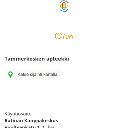
Tammerkosken apteekki
Käyntiosoite:
Ratinan Kauppakeskus
Vuolteenkatu 1, 1. krs.