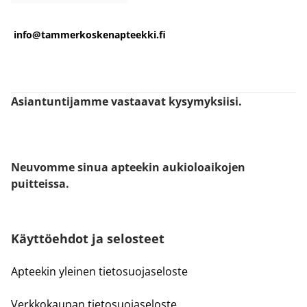
info@tammerkoskenapteekki.fi
Asiantuntijamme vastaavat kysymyksiisi.
Neuvomme sinua apteekin aukioloaikojen
puitteissa.
Käyttöehdot ja selosteet
Apteekin yleinen tietosuojaseloste
Verkkokaupan tietosuojaseloste