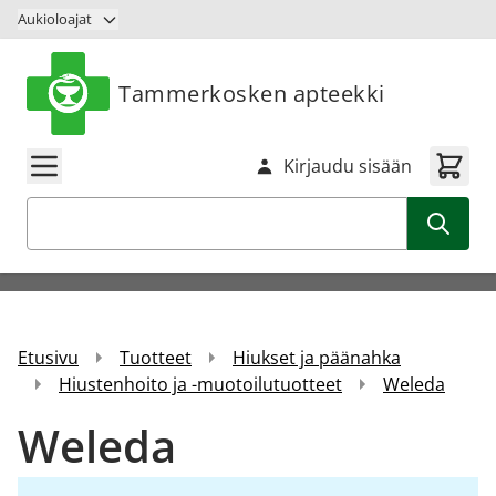
Siirry sisältöön
Aukioloajat
Tammerkosken apteekki
Kirjaudu sisään
Haku
Etusivu
Tuotteet
Hiukset ja päänahka
Hiustenhoito ja -muotoilutuotteet
Weleda
Weleda