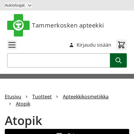
Siirry sisältöön
Aukioloajat
Tammerkosken apteekki
Kirjaudu sisään
Haku
Etusivu
Tuotteet
Apteekkikosmetiikka
Atopik
Atopik