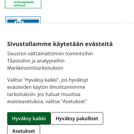
Sivustollamme käytetään evästeitä
Sivuston välttämättömiin toimintoihin
Sähköpostiosoite:
Tilastoihin ja analyyseihin
kirjaamo@fimea.fi
Markkinointitarkoituksiin
Fimean vaihde:
Valitse "Hyväksy kaikki", jos hyväksyt
029 522 3341
evästeiden käytön ilmoittamiimme
tarkoituksiin. Jos haluat muuttaa
evästeasetuksia, valitse "Asetukset"
© 2026 Tammerkosken apteekki |
Crasman eApteekki
Hyväksy kaikki
Hyväksy pakolliset
Hallitse evästeitä
Asetukset