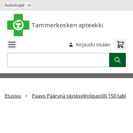
Siirry sisältöön
Aukioloajat
Tammerkosken apteekki
Kirjaudu sisään
Haku
Etusivu
Paavo Päärynä täysksylitolipastilli 150 tabl