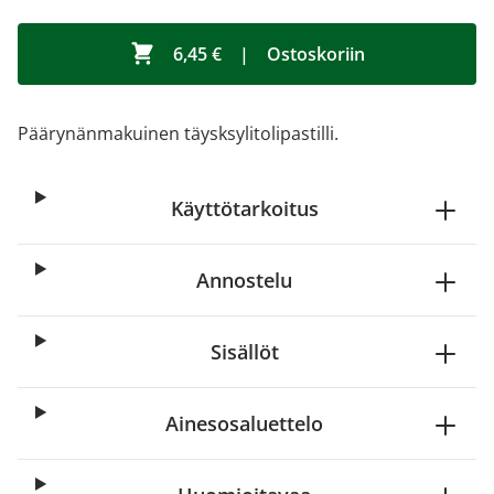
6,45 €
|
Ostoskoriin
Päärynänmakuinen täysksylitolipastilli.
Käyttötarkoitus
Annostelu
Sisällöt
Ainesosaluettelo