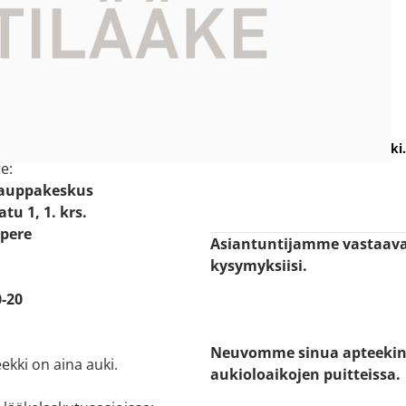
info@tammerkoskenapteekki.
e:
Kauppakeskus
tu 1, 1. krs.
pere
Asiantuntijamme vastaav
kysymyksiisi.
-20
Neuvomme sinua apteeki
ekki on aina auki.
aukioloaikojen puitteissa.