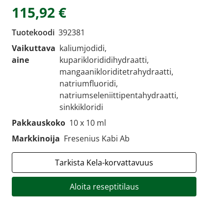
115,92 €
Tuotekoodi
392381
Vaikuttava
kaliumjodidi,
aine
kupariklorididihydraatti,
mangaanikloriditetrahydraatti,
natriumfluoridi,
natriumseleniittipentahydraatti,
sinkkikloridi
Pakkauskoko
10 x 10 ml
Markkinoija
Fresenius Kabi Ab
Tarkista Kela-korvattavuus
Aloita reseptitilaus