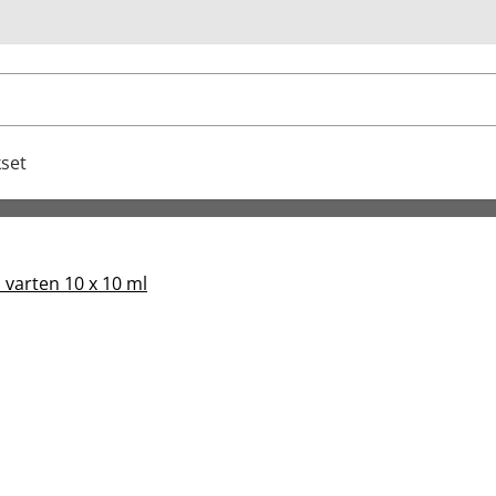
u
set
 varten 10 x 10 ml