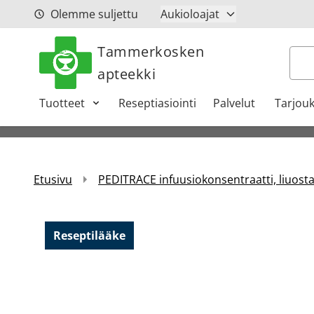
Siirry sisältöön
Olemme suljettu
Aukioloajat
Tammerkosken
Hak
apteekki
Tuotteet
Reseptiasiointi
Palvelut
Tarjouk
Etusivu
PEDITRACE infuusiokonsentraatti, liuosta
Reseptilääke