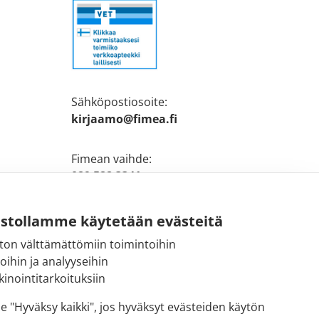
Sähköpostiosoite:
kirjaamo@fimea.fi
Fimean vaihde:
029 522 3341
ustollamme käytetään evästeitä
ton välttämättömiin toimintoihin
toihin ja analyyseihin
inointitarkoituksiin
se "Hyväksy kaikki", jos hyväksyt evästeiden käytön