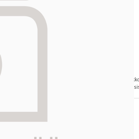
ltö. Yhteydenottoa odotellessasi on sallittua kirjautua verkk
 läpi reseptitilauksesi, jonka jälkeen tilauksen lopullinen sis
tapa.
osken apteekki
Asiakaspalvelu