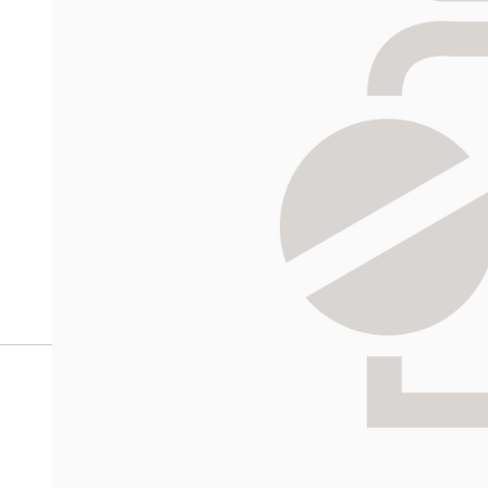
Voit tarkistaa sinulle määrätyt reseptit:
Omakanta-palvelusta
Lääkekorvauslaskuri
Voit tarkistaa Kela-korvaustiedot laskurilla:
Lääkkeet, hinnat, korvaukset
Esitä reseptilääkkeiden tilaustoive apteekille.
Lähetä tilaus apteekille hyväksymällä ostoskorisi sisä
Apteekki ottaa sinuun yhteyttä ma-la 9-17. Apteekki käy
Viimeistele tilauksesi valitsemalla toimitus- ja maksu
Tammerk