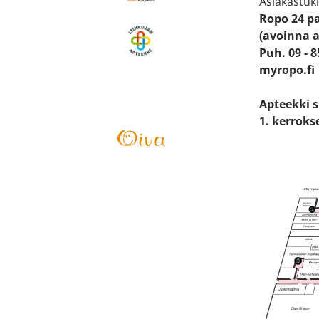
Asiakastuki
Ropo 24 p
(avoinna a
Puh. 09 - 
myropo.fi
Apteekki 
1. kerroks