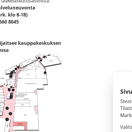
 lääkelaskutusasioissa:
alveluneuvonta
rk. klo 8-18)
8560 8045
sijaitsee kauppakeskuksen
essa
Siv
Sivus
Tilas
Markk
Valit