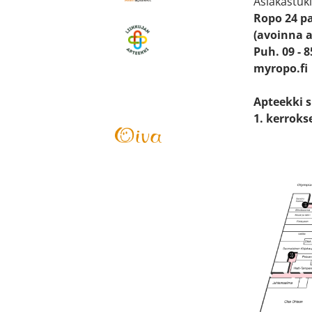
Asiakastuki
Ropo 24 p
(avoinna a
Puh. 09 - 
myropo.fi
Apteekki 
1. kerroks