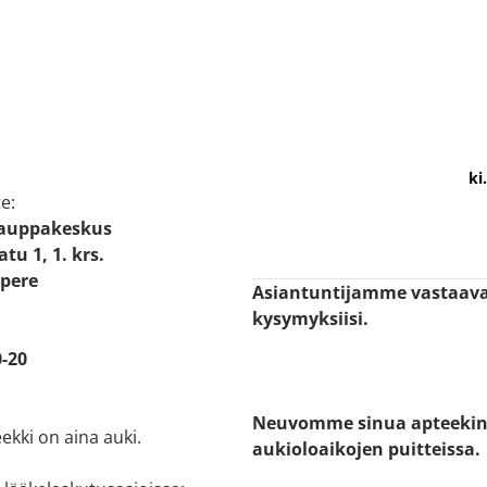
info@tammerkoskenapteekki.
e:
Kauppakeskus
tu 1, 1. krs.
pere
Asiantuntijamme vastaav
kysymyksiisi.
-20
Neuvomme sinua apteeki
ekki on aina auki.
aukioloaikojen puitteissa.