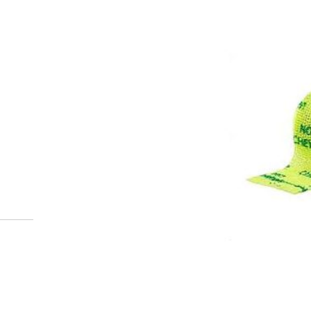
Voit tarkistaa sinulle määrätyt reseptit:
Omakanta-palvelusta
Lääkekorvauslaskuri
Voit tarkistaa Kela-korvaustiedot laskurilla:
Lääkkeet, hinnat, korvaukset
Esitä reseptilääkkeiden tilaustoive apteekille.
Lähetä tilaus apteekille hyväksymällä ostoskorisi sisä
Apteekki ottaa sinuun yhteyttä ma-la 9-17. Apteekki käy
Viimeistele tilauksesi valitsemalla toimitus- ja maksu
Tammerk