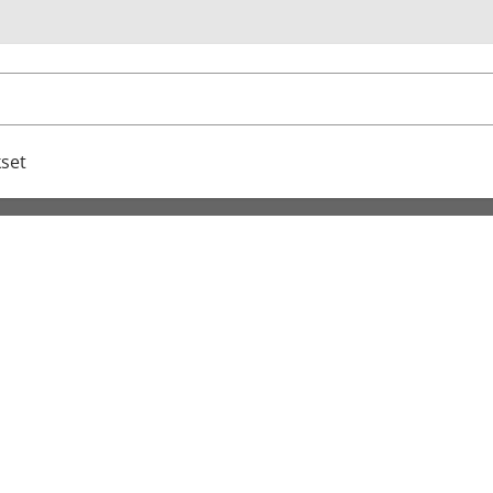
u
set