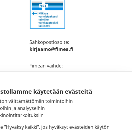
Sähköpostiosoite:
kirjaamo@fimea.fi
Fimean vaihde:
029 522 3341
ustollamme käytetään evästeitä
ton välttämättömiin toimintoihin
toihin ja analyyseihin
inointitarkoituksiin
se "Hyväksy kaikki", jos hyväksyt evästeiden käytön