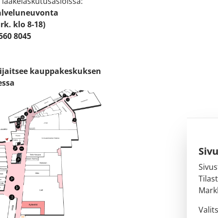
 lääkelaskutusasioissa:
alveluneuvonta
rk. klo 8-18)
8560 8045
sijaitsee kauppakeskuksen
essa
Siv
Sivus
Tilas
Markk
Valit