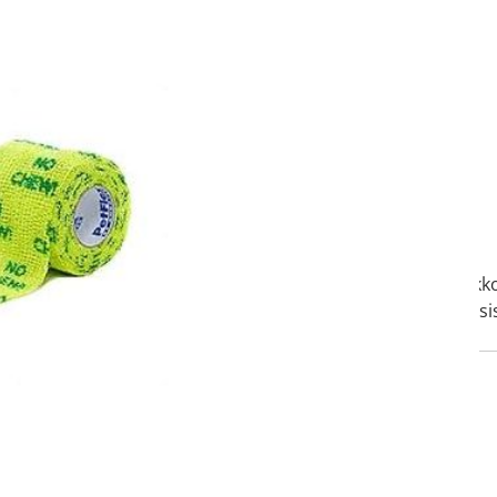
ltö. Yhteydenottoa odotellessasi on sallittua kirjautua verkk
 läpi reseptitilauksesi, jonka jälkeen tilauksen lopullinen sis
tapa.
osken apteekki
Asiakaspalvelu