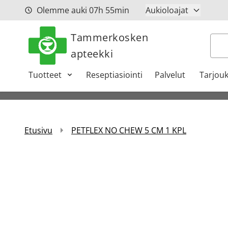
Siirry sisältöön
Olemme auki
07h
55min
Aukioloajat
Tammerkosken
Hak
apteekki
Tuotteet
Reseptiasiointi
Palvelut
Tarjouk
Etusivu
PETFLEX NO CHEW 5 CM 1 KPL