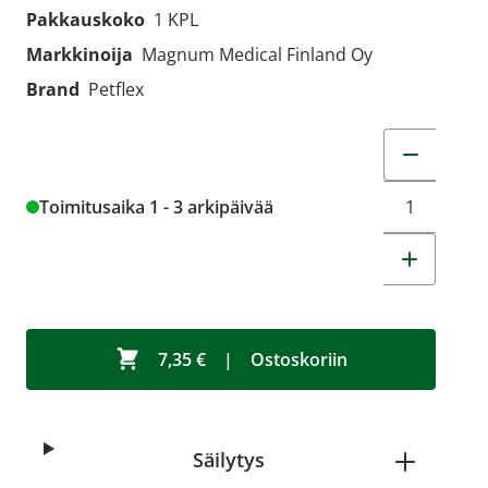
Pakkauskoko
1 KPL
Markkinoija
Magnum Medical Finland Oy
Brand
Petflex
Muuta tuot
Toimitusaika 1 - 3 arkipäivää
7,35 €
|
Ostoskoriin
Säilytys