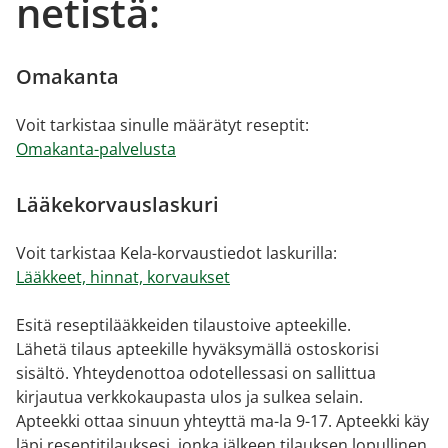
netistä:
Omakanta
Voit tarkistaa sinulle määrätyt reseptit:
Omakanta-palvelusta
Lääkekorvauslaskuri
Voit tarkistaa Kela-korvaustiedot laskurilla:
Lääkkeet, hinnat, korvaukset
Esitä reseptilääkkeiden tilaustoive apteekille.
Lähetä tilaus apteekille hyväksymällä ostoskorisi
sisältö. Yhteydenottoa odotellessasi on sallittua
kirjautua verkkokaupasta ulos ja sulkea selain.
Apteekki ottaa sinuun yhteyttä ma-la 9-17. Apteekki käy
läpi reseptitilauksesi, jonka jälkeen tilauksen lopullinen