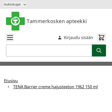
Siirry sisältöön
Aukioloajat
Tammerkosken apteekki
Kirjaudu sisään
Haku
Etusivu
TENA Barrier creme hajusteeton 1962 150 ml