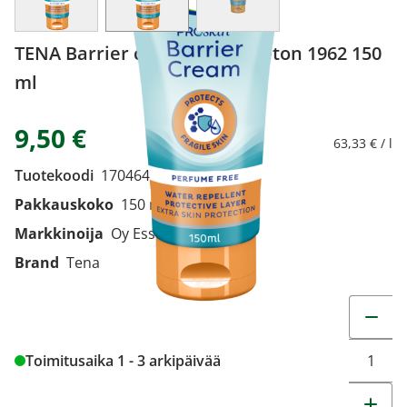
TENA Barrier creme hajusteeton 1962 150
ml
9,50 €
63,33 € / l
Tuotekoodi
1704642
Pakkauskoko
150 ml
Markkinoija
Oy Essity Finland Ab
Brand
Tena
Muuta t
Toimitusaika 1 - 3 arkipäivää