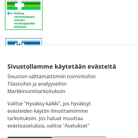
Sivustollamme käytetään evästeitä
Sivuston välttämättömiin toimintoihin
Sähköpostiosoite:
Tilastoihin ja analyyseihin
kirjaamo@fimea.fi
Markkinointitarkoituksiin
Fimean vaihde:
Valitse "Hyväksy kaikki", jos hyväksyt
029 522 3341
evästeiden käytön ilmoittamiimme
tarkoituksiin. Jos haluat muuttaa
evästeasetuksia, valitse "Asetukset"
© 2026 Tammerkosken apteekki |
Crasman eApteekki