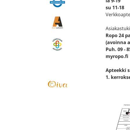
la 9-19
su 11-18
Verkkoapte
Asiakastuki
Ropo 24 p
(avoinna a
Puh. 09 - 
myropo.fi
Apteekki 
1. kerroks