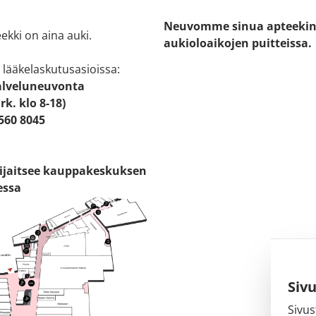
Neuvomme sinua apteeki
ekki on aina auki.
aukioloaikojen puitteissa.
 lääkelaskutusasioissa:
alveluneuvonta
rk. klo 8-18)
8560 8045
sijaitsee kauppakeskuksen
essa
Siv
Sivus