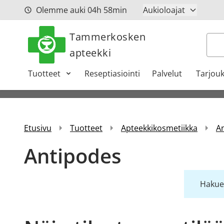
Siirry sisältöön
Olemme auki
04h
58min
Aukioloajat
Tammerkosken
Hak
apteekki
Tuotteet
Reseptiasiointi
Palvelut
Tarjouk
Etusivu
Tuotteet
Apteekkikosmetiikka
A
Antipodes
Hakueh