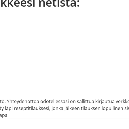
äkkeesi netistä:
ltö. Yhteydenottoa odotellessasi on sallittua kirjautua verkk
 läpi reseptitilauksesi, jonka jälkeen tilauksen lopullinen sis
tapa.