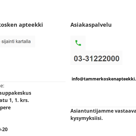
osken apteekki
Asiakaspalvelu
info@tammerkoskenapteekki.
e:
Kauppakeskus
tu 1, 1. krs.
pere
Asiantuntijamme vastaav
kysymyksiisi.
-20