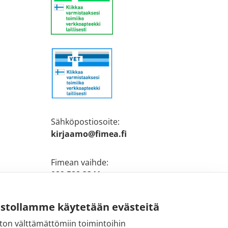
n
Sähköpostiosoite:
kirjaamo@fimea.fi
Fimean vaihde:
029 522 3341
ustollamme käytetään evästeitä
ton välttämättömiin toimintoihin