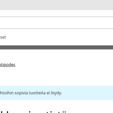
u
set
ntipodes
toihin sopivia tuotteita ei löydy.