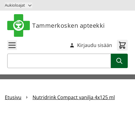
Siirry sisältöön
Aukioloajat
Tammerkosken apteekki
Kirjaudu sisään
Haku
Etusivu
Nutridrink Compact vanilja 4x125 ml