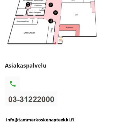
Asiakaspalvelu
info@tammerkoskenapteekki.fi