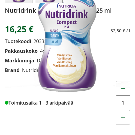
Nutridrink Compact vanilja 4x125 ml
16,25 €
32,50 € / l
Tuotekoodi
2033868
Pakkauskoko
4x125 ml
Markkinoija
Danone Oy
Brand
Nutridrink
Muuta t
Toimitusaika 1 - 3 arkipäivää