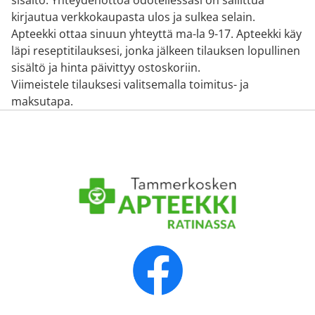
sisältö. Yhteydenottoa odotellessasi on sallittua
kirjautua verkkokaupasta ulos ja sulkea selain.
Apteekki ottaa sinuun yhteyttä ma-la 9-17. Apteekki käy
läpi reseptitilauksesi, jonka jälkeen tilauksen lopullinen
sisältö ja hinta päivittyy ostoskoriin.
Viimeistele tilauksesi valitsemalla toimitus- ja
maksutapa.