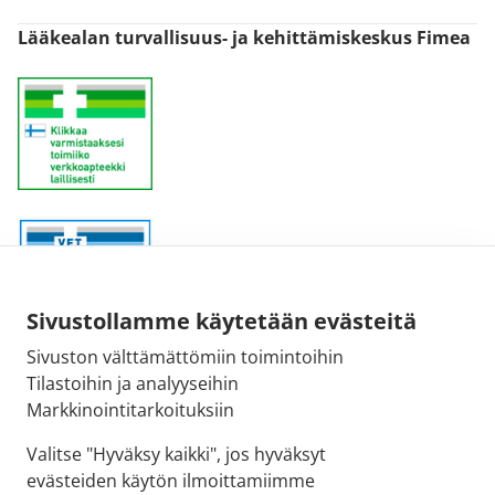
Lääkealan turvallisuus- ja kehittämiskeskus Fimea
Sivustollamme käytetään evästeitä
Sivuston välttämättömiin toimintoihin
Sähköpostiosoite:
Tilastoihin ja analyyseihin
kirjaamo@fimea.fi
Markkinointitarkoituksiin
Fimean vaihde:
Valitse "Hyväksy kaikki", jos hyväksyt
029 522 3341
evästeiden käytön ilmoittamiimme